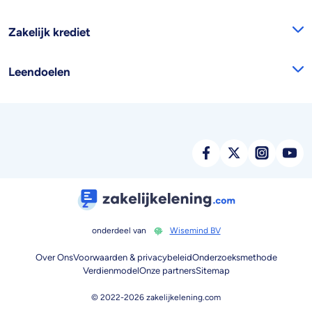
Zakelijk krediet
Leendoelen
onderdeel van
Wisemind BV
Over Ons
Voorwaarden & privacybeleid
Onderzoeksmethode
Verdienmodel
Onze partners
Sitemap
© 2022-
2026
zakelijkelening.com